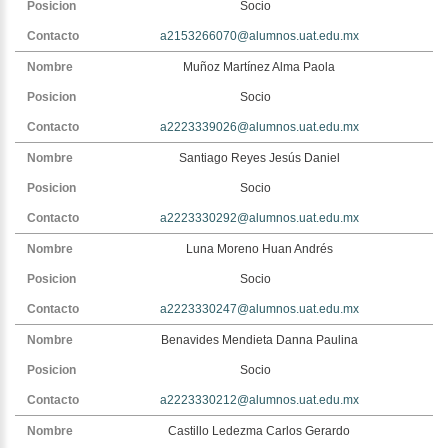
Socio
a2153266070@alumnos.uat.edu.mx
Muñoz Martínez Alma Paola
Socio
a2223339026@alumnos.uat.edu.mx
Santiago Reyes Jesús Daniel
Socio
a2223330292@alumnos.uat.edu.mx
Luna Moreno Huan Andrés
Socio
a2223330247@alumnos.uat.edu.mx
Benavides Mendieta Danna Paulina
Socio
a2223330212@alumnos.uat.edu.mx
Castillo Ledezma Carlos Gerardo