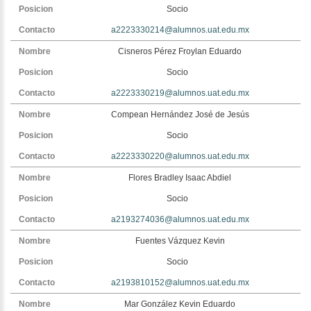
Socio
a2223330214@alumnos.uat.edu.mx
Cisneros Pérez Froylan Eduardo
Socio
a2223330219@alumnos.uat.edu.mx
Compean Hernández José de Jesús
Socio
a2223330220@alumnos.uat.edu.mx
Flores Bradley Isaac Abdiel
Socio
a2193274036@alumnos.uat.edu.mx
Fuentes Vázquez Kevin
Socio
a2193810152@alumnos.uat.edu.mx
Mar González Kevin Eduardo