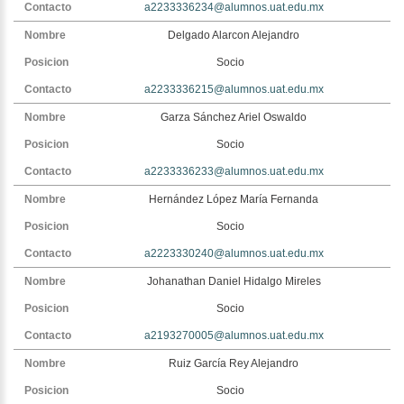
a2233336234@alumnos.uat.edu.mx
Delgado Alarcon Alejandro
Socio
a2233336215@alumnos.uat.edu.mx
Garza Sánchez Ariel Oswaldo
Socio
a2233336233@alumnos.uat.edu.mx
Hernández López María Fernanda
Socio
a2223330240@alumnos.uat.edu.mx
Johanathan Daniel Hidalgo Mireles
Socio
a2193270005@alumnos.uat.edu.mx
Ruiz García Rey Alejandro
Socio