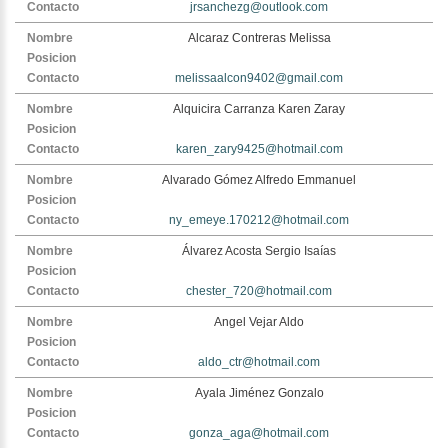
jrsanchezg@outlook.com
Alcaraz Contreras Melissa
melissaalcon9402@gmail.com
Alquicira Carranza Karen Zaray
karen_zary9425@hotmail.com
Alvarado Gómez Alfredo Emmanuel
ny_emeye.170212@hotmail.com
Álvarez Acosta Sergio Isaías
chester_720@hotmail.com
Angel Vejar Aldo
aldo_ctr@hotmail.com
Ayala Jiménez Gonzalo
gonza_aga@hotmail.com