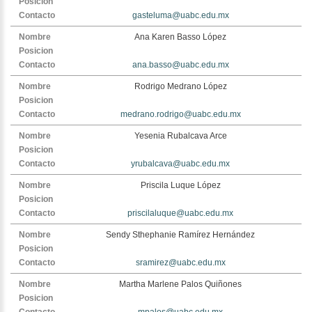
gasteluma@uabc.edu.mx
Ana Karen Basso López
ana.basso@uabc.edu.mx
Rodrigo Medrano López
medrano.rodrigo@uabc.edu.mx
Yesenia Rubalcava Arce
yrubalcava@uabc.edu.mx
Priscila Luque López
priscilaluque@uabc.edu.mx
Sendy Sthephanie Ramírez Hernández
sramirez@uabc.edu.mx
Martha Marlene Palos Quiñones
mpalos@uabc.edu.mx