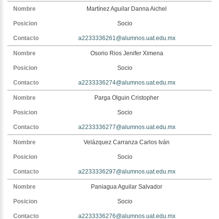
Martínez Aguilar Danna Aichel
Socio
a2233336261@alumnos.uat.edu.mx
Osorio Rios Jenifer Ximena
Socio
a2233336274@alumnos.uat.edu.mx
Parga Olguin Cristopher
Socio
a2233336277@alumnos.uat.edu.mx
Velázquez Carranza Carlos Iván
Socio
a2233336297@alumnos.uat.edu.mx
Paniagua Aguilar Salvador
Socio
a2233336276@alumnos.uat.edu.mx