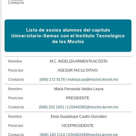
Lista de socios alumnos del capítulo
Universitario-Semac
con el Instituto Tecnológico
de los Mochis
M.C. INDELIZA ARMENTA ACOSTA
ASESOR FACULTATIVO
(668) 172 9178
/
indeliza.aa@mochis.tecnm.mx
María Fernanda Valdez Leyva
PRESIDENTE
(668) 252 1651
/
L20440385@mochis.tecnm.mx
Elvia Guadalupe Castro González
VICEPRESIDENTE
(668) 183 2114
/
l20440249@mochis.tecnm.mx