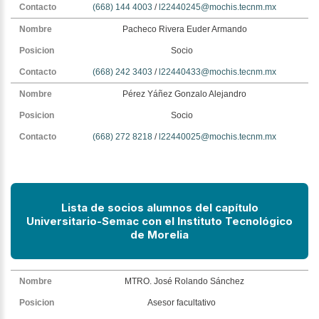
(668) 144 4003
/
l22440245@mochis.tecnm.mx
Pacheco Rivera Euder Armando
Socio
(668) 242 3403
/
l22440433@mochis.tecnm.mx
Pérez Yáñez Gonzalo Alejandro
Socio
(668) 272 8218
/
l22440025@mochis.tecnm.mx
Lista de socios alumnos del capítulo
Universitario-Semac
con el Instituto Tecnológico
de Morelia
MTRO. José Rolando Sánchez
Asesor facultativo