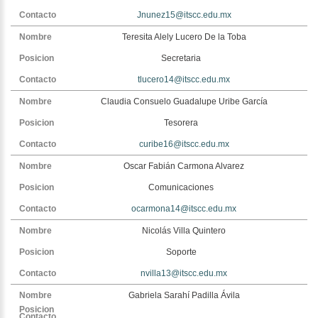
Jnunez15@itscc.edu.mx
Teresita Alely Lucero De la Toba
Secretaria
tlucero14@itscc.edu.mx
Claudia Consuelo Guadalupe Uribe García
Tesorera
curibe16@itscc.edu.mx
Oscar Fabián Carmona Alvarez
Comunicaciones
ocarmona14@itscc.edu.mx
Nicolás Villa Quintero
Soporte
nvilla13@itscc.edu.mx
Gabriela Sarahí Padilla Ávila