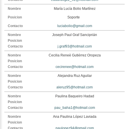
María Lucía Bolio Martínez
Soporte
luciabolio@gmail.com
Joseph Paul Graf Sanciprián
j.graf93@hotmail.com
Cecilia Reneè Gutiérrez Oropeza
cecirenee@hotmail.com
Alejandra Ruz Aguilar
aleruz95@hotmail.com
Paulina Baqueiro Hadad
pau_baha1@hotmail.com
Ana Paulina López Laviada
paulopez94@gmail.com