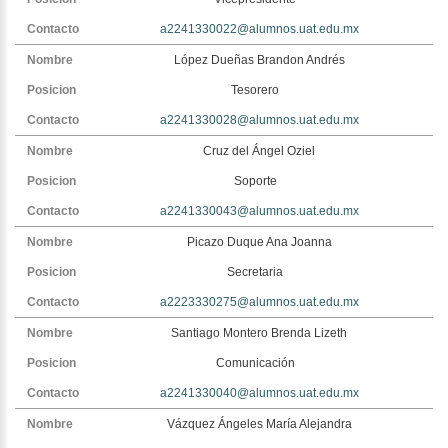
a2241330022@alumnos.uat.edu.mx
López Dueñas Brandon Andrés
Tesorero
a2241330028@alumnos.uat.edu.mx
Cruz del Ángel Oziel
Soporte
a2241330043@alumnos.uat.edu.mx
Picazo Duque Ana Joanna
Secretaria
a2223330275@alumnos.uat.edu.mx
Santiago Montero Brenda Lizeth
Comunicación
a2241330040@alumnos.uat.edu.mx
Vázquez Ángeles María Alejandra