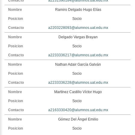
a2231390184@alumnos.uat.edu.mx
Ramiro Delgado Hugo Elías
Socio
a2203228093@alumnos.uat.edu.mx
Delgado Vargas Brayan
Socio
a2233336217@alumnos.uat.edu.mx
Nathan Adair García Galván
Socio
a2233336228@alumnos.uat.edu.mx
Martínez Castillo Víctor Hugo
Socio
a2163330420@alumnos.uat.edu.mx
Gómez Del Ángel Emilio
Socio