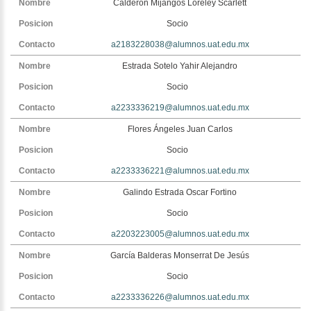
Calderon Mijangos Loreley Scarlett
Socio
a2183228038@alumnos.uat.edu.mx
Estrada Sotelo Yahir Alejandro
Socio
a2233336219@alumnos.uat.edu.mx
Flores Ángeles Juan Carlos
Socio
a2233336221@alumnos.uat.edu.mx
Galindo Estrada Oscar Fortino
Socio
a2203223005@alumnos.uat.edu.mx
García Balderas Monserrat De Jesús
Socio
a2233336226@alumnos.uat.edu.mx