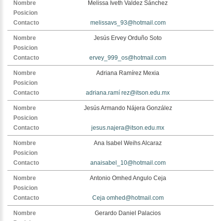
Melissa Iveth Valdez Sánchez
melissavs_93@hotmail.com
Jesús Ervey Orduño Soto
ervey_999_os@hotmail.com
Adriana Ramírez Mexia
adriana.ramí rez@itson.edu.mx
Jesús Armando Nájera González
jesus.najera@itson.edu.mx
Ana Isabel Weihs Alcaraz
anaisabel_10@hotmail.com
Antonio Omhed Angulo Ceja
Ceja omhed@hotmail.com
Gerardo Daniel Palacios