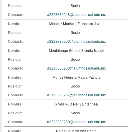
Socio
a2223330248@alumnos.uat.edu.mx
Méndez Mariscal Francisco Javier
Socio
a2223330256@alumnos.uat.edu.mx
Montelongo Gómez Brenda Isabel
Socio
a2223330260@alumnos.uat.edu.mx
Muñoz Herrera Mayra Patricia
Socio
a2193390257@alumnos.uat.edu.mx
Rivas Ruiz Nelly Britannea
Socio
a2223330280@alumnos.uat.edu.mx
Rojas Bautista Ana Paola