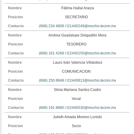
Fátima Hallal Araiza
SECRETARIO
(668) 234 4808
/
l21440249@mochis.tecnm.mx
Andrea Guadalupe Delgadillo Mora
TESORERO
(668) 161 4268
/
l22440150@mochis.tecnm.mx
Lauro Iván Valencia Villalobos
COMUNICACION
(668) 250 8948
/
l22440813@mochis.tecnm.mx
Silvia Mariana Santos Castro
Vocal
(668) 191 8880
/
l22440530@mochis.tecnm.mx
Julieth Amada Moreno Loredo
Socio