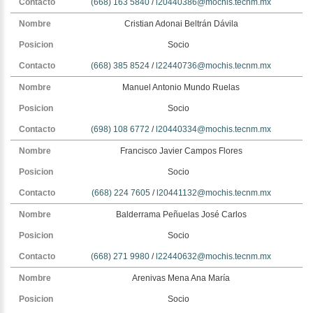
(668) 163 5840
/
l20440386@mochis.tecnm.mx
Cristian Adonai Beltrán Dávila
Socio
(668) 385 8524
/
l22440736@mochis.tecnm.mx
Manuel Antonio Mundo Ruelas
Socio
(698) 108 6772
/
l20440334@mochis.tecnm.mx
Francisco Javier Campos Flores
Socio
(668) 224 7605
/
l20441132@mochis.tecnm.mx
Balderrama Peñuelas José Carlos
Socio
(668) 271 9980
/
l22440632@mochis.tecnm.mx
Arenivas Mena Ana María
Socio