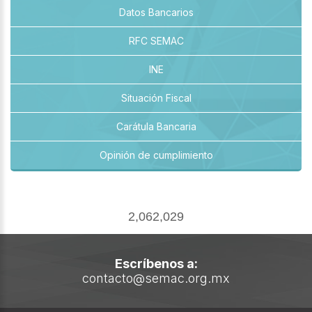
Datos Bancarios
RFC SEMAC
INE
Situación Fiscal
Carátula Bancaria
Opinión de cumplimiento
2,062,029
Escríbenos a:
contacto@semac.org.mx