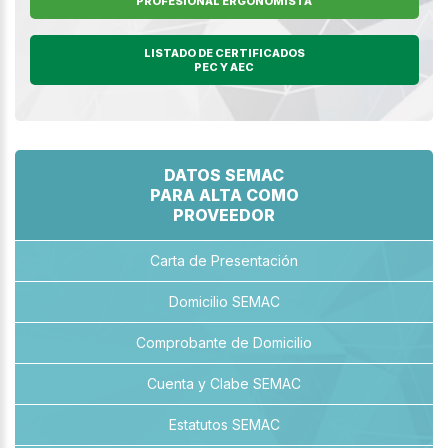
PROFESIONAL ERGONOMISTA
LISTADO DE CERTIFICADOS
PEC Y AEC
DATOS SEMAC
PARA ALTA COMO
PROVEEDOR
Carta de Presentación
Domicilio SEMAC
Comprobante de Domicilio
Cuenta y Clabe SEMAC
Estatutos SEMAC