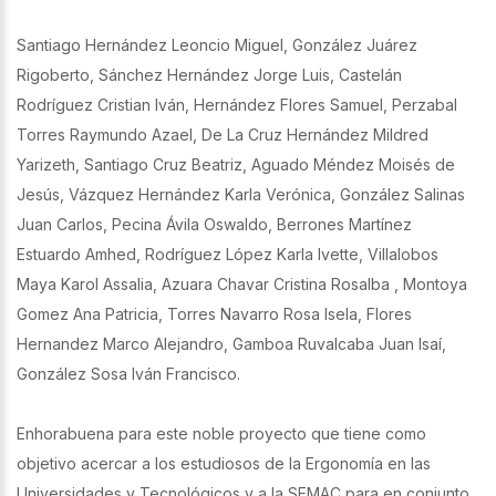
Santiago Hernández Leoncio Miguel, González Juárez
Rigoberto, Sánchez Hernández Jorge Luis, Castelán
Rodríguez Cristian Iván, Hernández Flores Samuel, Perzabal
Torres Raymundo Azael, De La Cruz Hernández Mildred
Yarizeth, Santiago Cruz Beatriz, Aguado Méndez Moisés de
Jesús, Vázquez Hernández Karla Verónica, González Salinas
Juan Carlos, Pecina Ávila Oswaldo, Berrones Martínez
Estuardo Amhed, Rodríguez López Karla Ivette, Villalobos
Maya Karol Assalia, Azuara Chavar Cristina Rosalba , Montoya
Gomez Ana Patricia, Torres Navarro Rosa Isela, Flores
Hernandez Marco Alejandro, Gamboa Ruvalcaba Juan Isaí,
González Sosa Iván Francisco.
Enhorabuena para este noble proyecto que tiene como
objetivo acercar a los estudiosos de la Ergonomía en las
Universidades y Tecnológicos y a la SEMAC para en conjunto