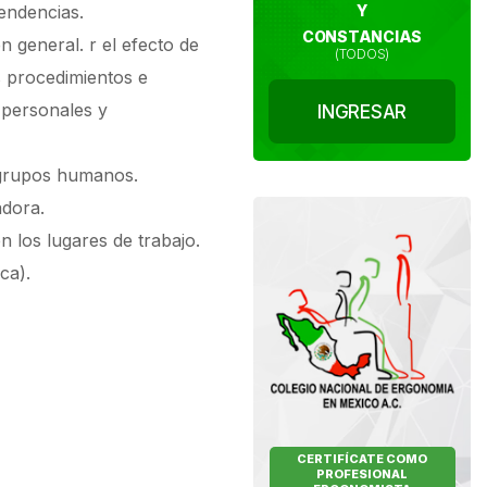
endencias.
Y
CONSTANCIAS
 general. r el efecto de
(TODOS)
s procedimientos e
 personales y
INGRESAR
s grupos humanos.
adora.
 los lugares de trabajo.
ca).
CERTIFÍCATE COMO
PROFESIONAL