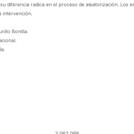
 su diferencia radica en el proceso de aleatorización. Los e
e intervención.
illo Bonilla.
acional.
ía.
2,062,088