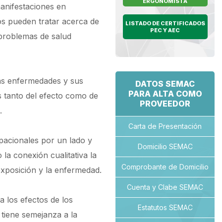
ERGONOMISTA
manifestaciones en
vos pueden tratar acerca de
LISTADO DE CERTIFICADOS
PEC Y AEC
 problemas de salud
 las enfermedades y sus
DATOS SEMAC
PARA ALTA COMO
s tanto del efecto como de
PROVEEDOR
.
Carta de Presentación
upacionales por un lado y
Domicilio SEMAC
la conexión cualitativa la
Comprobante de Domicilio
 exposición y la enfermedad.
Cuenta y Clabe SEMAC
a los efectos de los
Estatutos SEMAC
 tiene semejanza a la