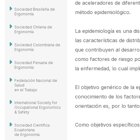
de aceleradores de diferen
Sociedad Brasileña de
método epidemiológico.
Ergonomía
Sociedad Chilena de
La epidemiología es una dis
Ergonomía
las características de distr
Sociedad Colombiana de
que contribuyen al desarrol
Ergonomía
como factores de riesgo p
Sociedad Peruana de
Ergonomía
la enfermedad, lo cual imp
Federación Nacional de
Salud
El objetivo genérico de la 
en el Trabajo
conocimiento de los facto
International Society for
orientación es, por lo tant
Occupational Ergonomics
& Safety
Como objetivos específico
Sociedad Científica
Ecuatoriana
de Ergonomia